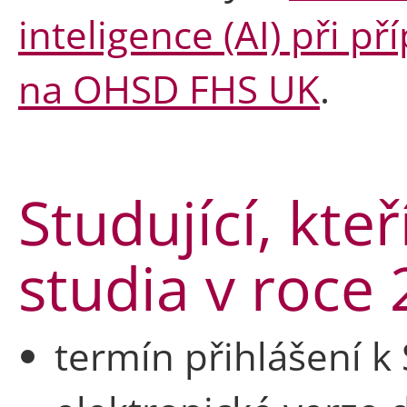
inteligence (AI) při p
na OHSD FHS UK
.
Studující, kteř
studia v roce
termín přihlášení k