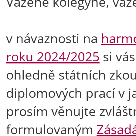
Vážené kolegyně, váž
v návaznosti na
harm
roku 2024/2025
si vá
ohledně státních zko
diplomových prací v 
prosím věnujte zvlášt
formulovaným
Zásadá