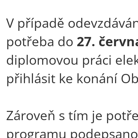
V případě odevzdáván
potřeba do
27. červn
diplomovou práci elek
přihlásit ke konání O
Zároveň s tím je potř
programu
podepsanou