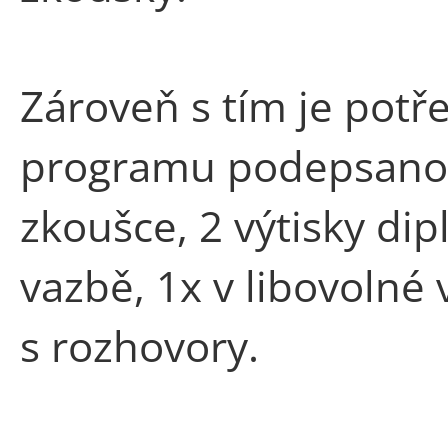
Zároveň s tím je potř
programu
podepsanou
zkoušce, 2 výtisky di
vazbě, 1x v libovolné
s rozhovory.