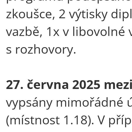
zkoušce, 2 výtisky di
vazbě, 1x v libovolné
s rozhovory.
27. června 2025 mez
vypsány mimořádné ú
(místnost 1.18). V př