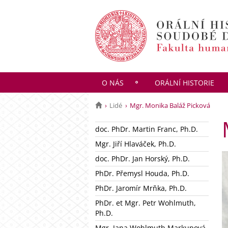
O NÁS
ORÁLNÍ HISTORIE
Lidé
Mgr. Monika Baláž Picková
doc. PhDr. Martin Franc, Ph.D.
Mgr. Jiří Hlaváček, Ph.D.
doc. PhDr. Jan Horský, Ph.D.
PhDr. Přemysl Houda, Ph.D.
PhDr. Jaromír Mrňka, Ph.D.
PhDr. et Mgr. Petr Wohlmuth,
Ph.D.
Mgr. Jana Wohlmuth Markupová,