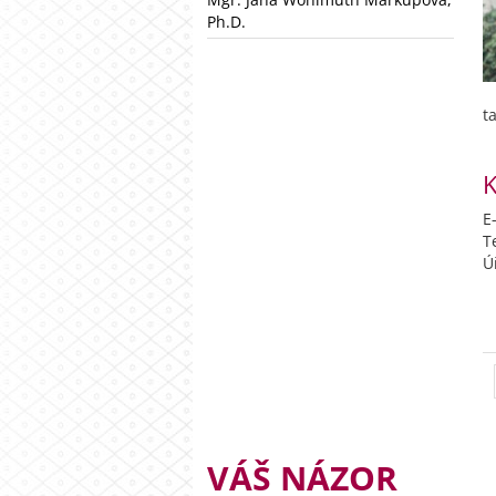
Ph.D.
t
K
E
T
Ú
VÁŠ NÁZOR