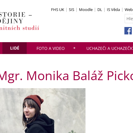
FHS UK
SIS
Moodle
DL
IS Věda
Webo
LIDÉ
FOTO A VIDEO
UCHAZEČI A UCHAZEČK
Mgr. Monika Baláž Pick