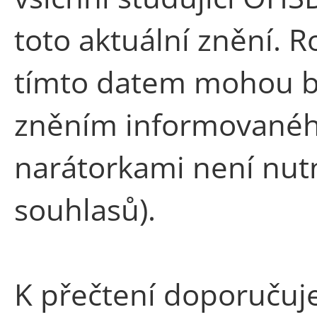
toto aktuální znění. 
tímto datem mohou bý
zněním informovaného
narátorkami není nut
souhlasů).
K přečtení doporučuj